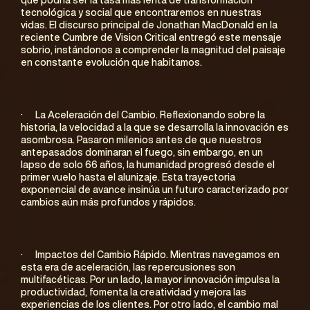
que podría ser la tasa más lenta de transformación 
tecnológica y social que encontraremos en nuestras 
vidas. El discurso principal de Jonathan MacDonald en la 
reciente Cumbre de Vision Critical entregó este mensaje 
sobrio, instándonos a comprender la magnitud del paisaje 
en constante evolución que habitamos.
·      La Aceleración del Cambio. Reflexionando sobre la 
historia, la velocidad a la que se desarrolla la innovación es 
asombrosa. Pasaron milenios antes de que nuestros 
antepasados dominaran el fuego, sin embargo, en un 
lapso de solo 66 años, la humanidad progresó desde el 
primer vuelo hasta el alunizaje. Esta trayectoria 
exponencial de avance insinúa un futuro caracterizado por 
cambios aún más profundos y rápidos.
·      Impactos del Cambio Rápido. Mientras navegamos en 
esta era de aceleración, las repercusiones son 
multifacéticas. Por un lado, la mayor innovación impulsa la 
productividad, fomenta la creatividad y mejora las 
experiencias de los clientes. Por otro lado, el cambio mal 